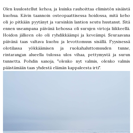
Olen kuulostellut kehoa, ja kuinka rauhoittaa elimistön sisäistä
kuohua. Kävin taannoin osteopaattisessa hoidossa, mitä keho
oli jo pitkään pyytänyt ja varsinkin lantion seutu huutanut. Sitä
ennen useampana päivänä kehossa oli surujen virtoja liikkeellä.
Hoidon jälkeen olo oli ryhdikkäämpi ja keveämpi. Seuraavana
päivänä taas valtava kuohu ja levottomuus sisällä. Fyysisessä
olotilassa yökkäämisen ja ruokahaluttomuuden tunne,
rintarangan alueella tulossa ulos vihaa, pettymystä ja surun
tunnetta. Pohdin sanoja, "olenko nyt valmis, olenko valmis
päästämään taas yhdestä elämän kappaleesta irti".