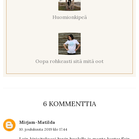
Huomionkipeä
Oopa rohkeasti sitä mitä oot
6 KOMMENTTIA
Mirjam-Matilda
10. joulukuuta 2019 klo 17.44
Luin kirjoituksesi hyvin huolella ja monta kertaa.Sain