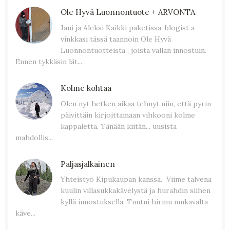
Ole Hyvä Luonnontuote + ARVONTA
Jani ja Aleksi Kaikki paketissa-blogist a
vinkkasi tässä taannoin Ole Hyvä
Luonnontuotteista , joista vallan innostuin.
Ennen tykkäsin lät...
Kolme kohtaa
Olen nyt hetken aikaa tehnyt niin, että pyrin
päivittäin kirjoittamaan vihkooni kolme
kappaletta. Tänään kiitän... uusista
mahdollis...
Paljasjalkainen
Yhteistyö Kipukaupan kanssa. Viime talvena
kuulin villasukkakävelystä ja hurahdin siihen
kyllä innostuksella. Tuntui hirmu mukavalta
käve...