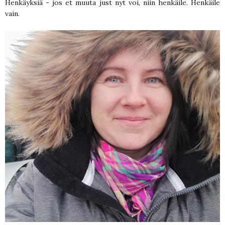
Henkäyksiä - jos et muuta just nyt voi, niin henkäile. Henkäile
vain.