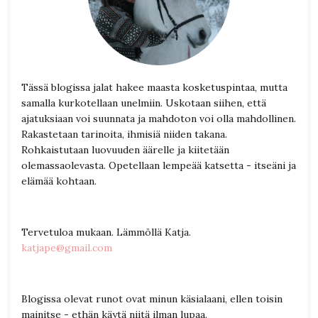
Tässä blogissa jalat hakee maasta kosketuspintaa, mutta
samalla kurkotellaan unelmiin. Uskotaan siihen, että
ajatuksiaan voi suunnata ja mahdoton voi olla mahdollinen.
Rakastetaan tarinoita, ihmisiä niiden takana.
Rohkaistutaan luovuuden äärelle ja kiitetään
olemassaolevasta. Opetellaan lempeää katsetta - itseäni ja
elämää kohtaan.
Tervetuloa mukaan. Lämmöllä Katja.
katjape@gmail.com
Blogissa olevat runot ovat minun käsialaani, ellen toisin
mainitse - ethän käytä niitä ilman lupaa.