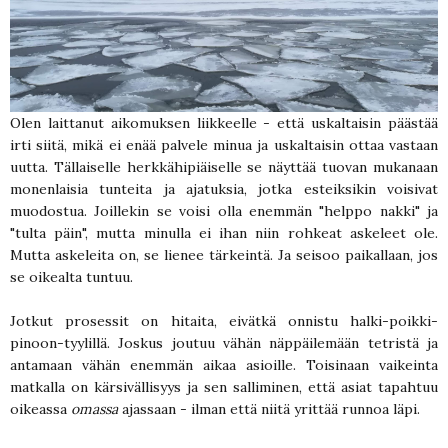
Olen laittanut aikomuksen liikkeelle - että uskaltaisin päästää
irti siitä, mikä ei enää palvele minua ja uskaltaisin ottaa vastaan
uutta. Tällaiselle herkkähipiäiselle se näyttää tuovan mukanaan
monenlaisia tunteita ja ajatuksia, jotka esteiksikin voisivat
muodostua. Joillekin se voisi olla enemmän "helppo nakki" ja
"tulta päin", mutta minulla ei ihan niin rohkeat askeleet ole.
Mutta askeleita on, se lienee tärkeintä. Ja seisoo paikallaan, jos
se oikealta tuntuu.
Jotkut prosessit on hitaita, eivätkä onnistu halki-poikki-
pinoon-tyylillä. Joskus joutuu vähän näppäilemään tetristä ja
antamaan vähän enemmän aikaa asioille. Toisinaan vaikeinta
matkalla on kärsivällisyys ja sen salliminen, että asiat tapahtuu
oikeassa
omassa
ajassaan - ilman että niitä yrittää runnoa läpi.