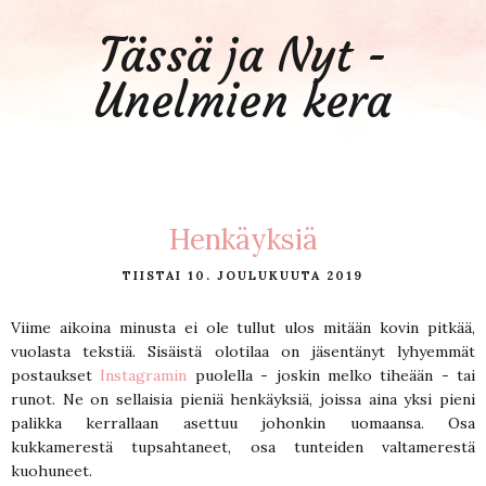
Tässä ja Nyt -
Unelmien kera
Henkäyksiä
TIISTAI 10. JOULUKUUTA 2019
Viime aikoina minusta ei ole tullut ulos mitään kovin pitkää,
vuolasta tekstiä. Sisäistä olotilaa on jäsentänyt lyhyemmät
postaukset
Instagramin
puolella - joskin melko tiheään - tai
runot. Ne on sellaisia pieniä henkäyksiä, joissa aina yksi pieni
palikka kerrallaan asettuu johonkin uomaansa. Osa
kukkamerestä tupsahtaneet, osa tunteiden valtamerestä
kuohuneet.