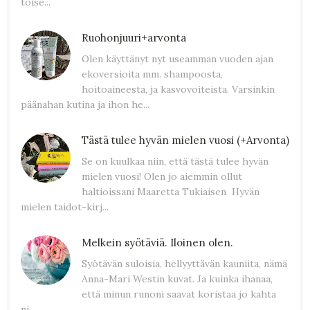
toise...
Ruohonjuuri+arvonta
Olen käyttänyt nyt useamman vuoden ajan
ekoversioita mm. shampoosta,
hoitoaineesta, ja kasvovoiteista. Varsinkin
päänahan kutina ja ihon he...
Tästä tulee hyvän mielen vuosi (+Arvonta)
Se on kuulkaa niin, että tästä tulee hyvän
mielen vuosi! Olen jo aiemmin ollut
haltioissani Maaretta Tukiaisen Hyvän
mielen taidot-kirj...
Melkein syötäviä. Iloinen olen.
Syötävän suloisia, hellyyttävän kauniita, nämä
Anna-Mari Westin kuvat. Ja kuinka ihanaa,
että minun runoni saavat koristaa jo kahta
ni...