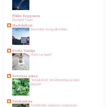
Pikku Kepponen
Hyvästi Vaari
MadeInKoti
Itsetehty koripalloteline
Stella Vanilja
Hitti vai huti?
Kotoisaa arkea
"kesäkelejä", kesähommia ja uusi
läppäri
Kuiskauksia
Jyväskylän salainen vesiputous