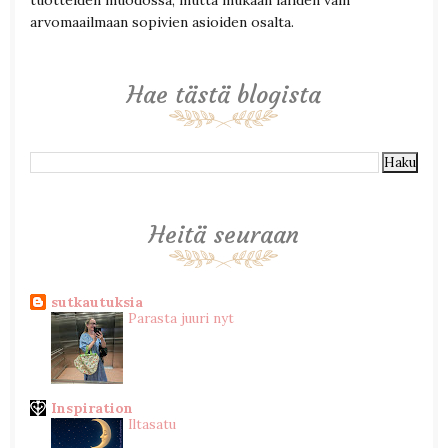
tuotteiden muodossa, mutta mukaan lähden vain
arvomaailmaan sopivien asioiden osalta.
Hae tästä blogista
Heitä seuraan
sutkautuksia
Parasta juuri nyt
Inspiration
Iltasatu