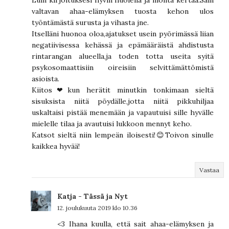
valtavan ahaa-elämyksen tuosta kehon ulos
työntämästä surusta ja vihasta jne.
Itselläni huonoa oloa,ajatukset usein pyörimässä liian
negatiivisessa kehässä ja epämääräistä ahdistusta
rintarangan alueella,ja toden totta useita syitä
psykosomaattisiin oireisiin selvittämättömistä
asioista.
Kiitos❤kun herätit minutkin tonkimaan sieltä
sisuksista niitä pöydälle,jotta niitä pikkuhiljaa
uskaltaisi pistää menemään ja vapautuisi sille hyvälle
mielelle tilaa ja avautuisi lukkoon mennyt keho.
Katsot sieltä niin lempeän iloisesti!😊Toivon sinulle
kaikkea hyvää!
Vastaa
Katja - Tässä ja Nyt
12. joulukuuta 2019 klo 10.36
<3 Ihana kuulla, että sait ahaa-elämyksen ja